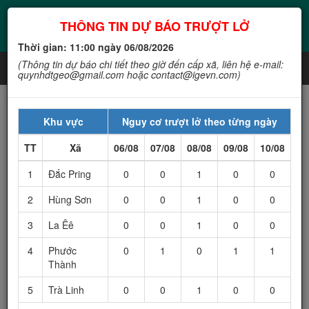
THÔNG TIN DỰ BÁO TRƯỢT LỞ
CỔNG THÔNG TIN TRƯỢT LỞ
Thời gian: 11:00 ngày 06/08/2026
(Thông tin dự báo chi tiết theo giờ đến cấp xã, liên hệ e-mail:
quynhdtgeo@gmail.com hoặc contact@igevn.com)
TỈNH QUẢNG NAM
Khu vực
Nguy cơ trượt lở theo từng ngày
TT
Xã
06/08
07/08
08/08
09/08
10/08
1
Đắc Pring
0
0
1
0
0
2
Hùng Sơn
0
0
1
0
0
3
La Êê
0
0
1
0
0
4
Phước
0
1
0
1
1
Đông Giang
Thành
Tây Giang
Đại Lộc
5
Trà Linh
0
0
1
0
0
Duy Xuyên