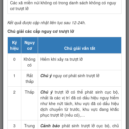
Các xã miền núi không có trong danh sách không có nguy
Quế Sơn
Thăng Bình
cơ trượt lở
Nông Sơn
Nam Giang
Kết quả được cập nhật liên tục sau 12-24h.
Hiệp Đức
Phù Ninh
Tiên Phước
Chú giải các cấp nguy cơ trượt lở
Phước Sơn
Ký
Nguy
Bắc Trà My
hiệu
cơ
Chú giải vắn tắt
0
Không
Hiếm khi xảy ra trượt lở
có
Nam Trà My
1
Rất
Chú ý
nguy cơ phát sinh trượt lở
thấp
2
Thấp
Chú ý
trượt lở có thể phát sinh cục bộ,
nhất là các vị trí đã có dấu hiệu nguy hiểm
như khe nứt tách, khu vực đã có dấu hiệu
dịch chuyển từ trước, khu vực đang khắc
phục trượt lở (nếu có),…
3
Trung
Cảnh báo
phát sinh trượt lở cục bộ, chủ